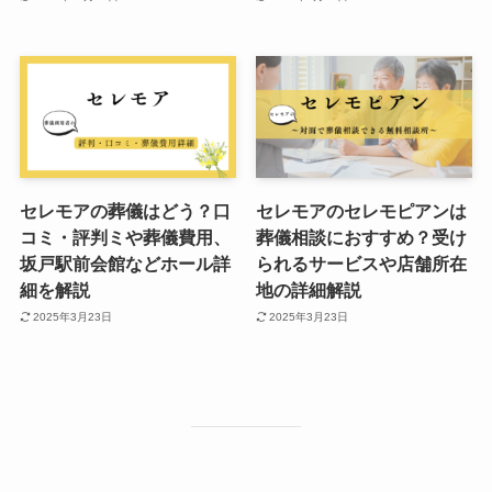
セレモアの葬儀はどう？口
セレモアのセレモピアンは
コミ・評判ミや葬儀費用、
葬儀相談におすすめ？受け
坂戸駅前会館などホール詳
られるサービスや店舗所在
細を解説
地の詳細解説
2025年3月23日
2025年3月23日