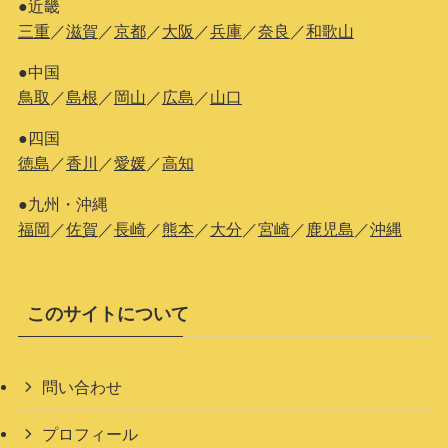
●近畿
三重
／
滋賀
／
京都
／
大阪
／
兵庫
／
奈良
／
和歌山
●中国
鳥取
／
島根
／
岡山
／
広島
／
山口
●四国
徳島
／
香川
／
愛媛
／
高知
●九州・沖縄
福岡
／
佐賀
／
長崎
／
熊本
／
大分
／
宮崎
／
鹿児島
／
沖縄
このサイトについて
問い合わせ
プロフィール