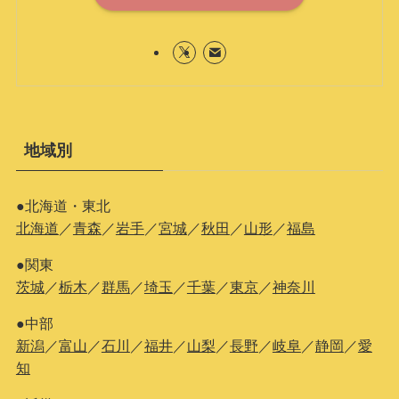
地域別
●北海道・東北
北海道
／
青森
／
岩手
／
宮城
／
秋田
／
山形
／
福島
●関東
茨城
／
栃木
／
群馬
／
埼玉
／
千葉
／
東京
／
神奈川
●中部
新潟
／
富山
／
石川
／
福井
／
山梨
／
長野
／
岐阜
／
静岡
／
愛
知