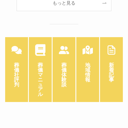
もっと見る
葬
葬
葬
地
新
儀
儀
儀
域
着
社
マ
体
情
記
評
ニ
験
報
事
判
ュ
談
ア
ル