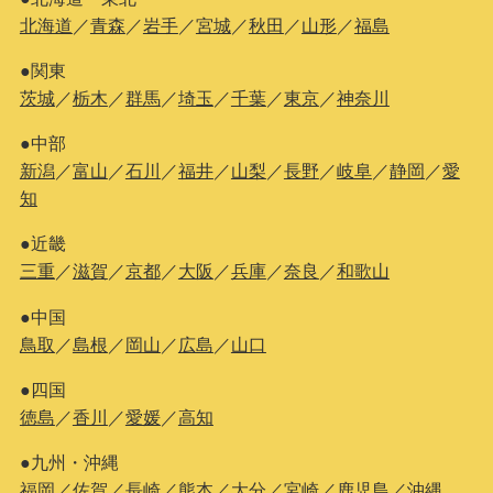
北海道
／
青森
／
岩手
／
宮城
／
秋田
／
山形
／
福島
●関東
茨城
／
栃木
／
群馬
／
埼玉
／
千葉
／
東京
／
神奈川
●中部
新潟
／
富山
／
石川
／
福井
／
山梨
／
長野
／
岐阜
／
静岡
／
愛
知
●近畿
三重
／
滋賀
／
京都
／
大阪
／
兵庫
／
奈良
／
和歌山
●中国
鳥取
／
島根
／
岡山
／
広島
／
山口
●四国
徳島
／
香川
／
愛媛
／
高知
●九州・沖縄
福岡
／
佐賀
／
長崎
／
熊本
／
大分
／
宮崎
／
鹿児島
／
沖縄