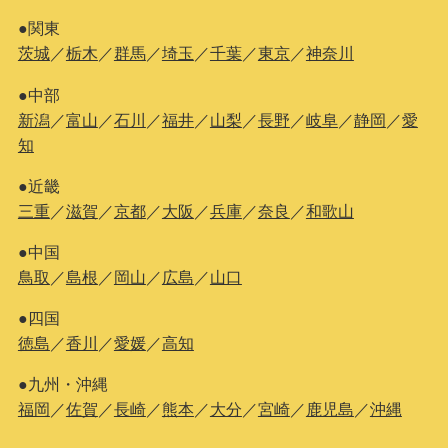
●関東
茨城
／
栃木
／
群馬
／
埼玉
／
千葉
／
東京
／
神奈川
●中部
新潟
／
富山
／
石川
／
福井
／
山梨
／
長野
／
岐阜
／
静岡
／
愛
知
●近畿
三重
／
滋賀
／
京都
／
大阪
／
兵庫
／
奈良
／
和歌山
●中国
鳥取
／
島根
／
岡山
／
広島
／
山口
●四国
徳島
／
香川
／
愛媛
／
高知
●九州・沖縄
福岡
／
佐賀
／
長崎
／
熊本
／
大分
／
宮崎
／
鹿児島
／
沖縄