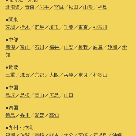
北海道
／
青森
／
岩手
／
宮城
／
秋田
／
山形
／
福島
●関東
茨城
／
栃木
／
群馬
／
埼玉
／
千葉
／
東京
／
神奈川
●中部
新潟
／
富山
／
石川
／
福井
／
山梨
／
長野
／
岐阜
／
静岡
／
愛
知
●近畿
三重
／
滋賀
／
京都
／
大阪
／
兵庫
／
奈良
／
和歌山
●中国
鳥取
／
島根
／
岡山
／
広島
／
山口
●四国
徳島
／
香川
／
愛媛
／
高知
●九州・沖縄
福岡
／
佐賀
／
長崎
／
熊本
／
大分
／
宮崎
／
鹿児島
／
沖縄