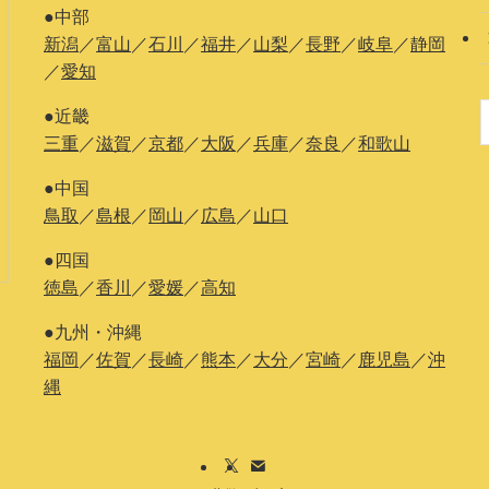
●中部
新潟
／
富山
／
石川
／
福井
／
山梨
／
長野
／
岐阜
／
静岡
／
愛知
●近畿
三重
／
滋賀
／
京都
／
大阪
／
兵庫
／
奈良
／
和歌山
●中国
鳥取
／
島根
／
岡山
／
広島
／
山口
●四国
徳島
／
香川
／
愛媛
／
高知
●九州・沖縄
福岡
／
佐賀
／
長崎
／
熊本
／
大分
／
宮崎
／
鹿児島
／
沖
縄