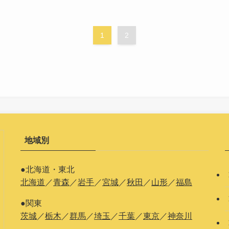
1
2
地域別
●北海道・東北
北海道
／
青森
／
岩手
／
宮城
／
秋田
／
山形
／
福島
●関東
茨城
／
栃木
／
群馬
／
埼玉
／
千葉
／
東京
／
神奈川