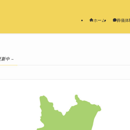
ホーム
葬儀体
更新中 –