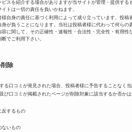
ービスを紹介する場合がありますが当サイトが管理・提供する
サイトは⼀切の責任を負いかねます。
者様⾃⾝の責任に基づく利⽤によって成り⽴っています。投稿
⾃⾝が負うことになります。当社は投稿者様に代わって何らの
内容に関して、その正確性・速報性・合法性・完全性・有⽤性
判断でご利⽤下さい。
の削除
する⼝コミが発⾒された場合、投稿者様に予告することなく当
及び⼝コミが掲載されたページが削除対象に該当するか否かは
に反するもの
のないもの