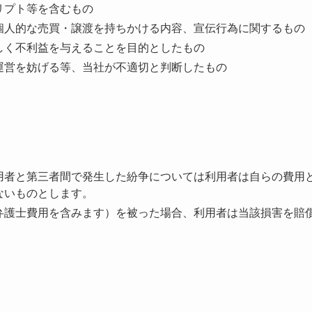
リプト等を含むもの
個⼈的な売買・譲渡を持ちかける内容、宣伝⾏為に関するもの
しく不利益を与えることを⽬的としたもの
運営を妨げる等、当社が不適切と判断したもの
⽤者と第三者間で発⽣した紛争については利⽤者は⾃らの費⽤
ないものとします。
弁護⼠費⽤を含みます）を被った場合、利⽤者は当該損害を賠