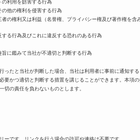
トの利⽤を妨害する⾏為
その他の権利を侵害する⾏為
三者の権利⼜は利益（名誉権、プライバシー権及び著作権を含
反する⾏為及びこれに違反する恐れのある⾏為
趣旨に鑑みて当社が不適切と判断する⾏為
⾏ったと当社が判断した場合、当社は利⽤者に事前に通知する
必要かつ適切と判断する措置を講じることができます。本項の
⼀切の責任を負わないものとします。
リーです。リンクを⾏う場合の許可や連絡は不要です。