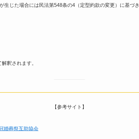
が⽣じた場合には⺠法第548条の4（定型約款の変更）に基づ
て解釈されます。
【参考サイト】
本冠婚葬祭互助協会