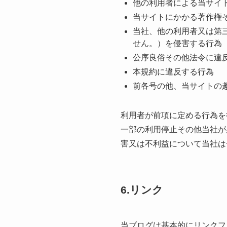
他の利⽤者による当サイ
当サイトにかかる著作権
当社、他の利⽤者⼜は第
せん。）を侵害する⾏為
公序良俗その他法令に違
本規約に違反する⾏為
前各号の他、当サイトの
利⽤者が前項に定める⾏為を
⼀部の利⽤停⽌その他当社が
害⼜は不利益について当社は
6.リンク
当ブログは基本的にリンクフ