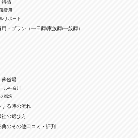
・特徴
葬儀費用
タルサポート
用・プラン（一日葬/家族葬/一般葬）
・葬儀場
ホール神奈川
ージ都筑
をする時の流れ
儀社の選び方
祭典のその他口コミ・評判