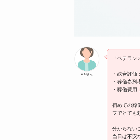
「ベテラン
・総合評価
A.Mさん
・葬儀参列者
・葬儀費用：
初めての葬
フでとても
分からない
当日は不安