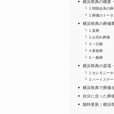
横浜祭典の概要
1.明朗会系の
2.葬儀のトー
横浜祭典の葬儀費
1.直葬
2.お別れ葬儀
3.一日葬
4.家族葬
5.一般葬
横浜祭典の斎場
1.セレモニー
2.ハートステ
横浜祭典で葬儀
自分に合った葬
随時更新｜横浜