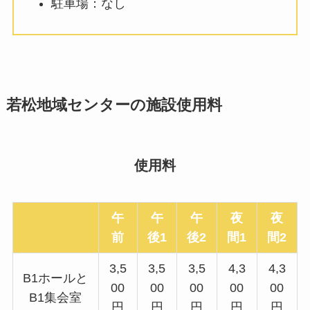
駐車場：なし
若松地域センターの施設使用料
使用料
午
午
午
夜
夜
前
後1
後2
間1
間2
3,5
3,5
3,5
4,3
4,3
B1ホールと
00
00
00
00
00
B1集会室
円
円
円
円
円