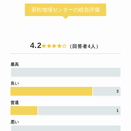
若松地域センターの総合評価
4.2
（回答者4人）
最高
良い
3
普通
1
悪い