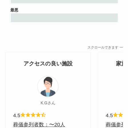
最悪
スクロールできます
アクセスの良い施設
家族
K.Gさん
4.5
4.5
葬儀参列者数：〜20人
葬儀参列