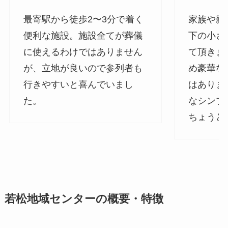
最寄駅から徒歩2〜3分で着く
家族や親
便利な施設。施設全てが葬儀
下の小さ
に使えるわけではありません
て頂きま
が、立地が良いので参列者も
め豪華な
行きやすいと喜んでいまし
はありま
た。
なシンプ
ちょうど
若松地域センターの概要・特徴