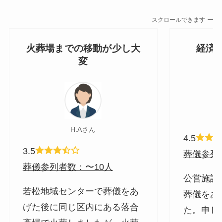
スクロールできます
火葬場までの移動が少し大
経済
変
H.Aさん
4.5
3.5
葬儀参列
葬儀参列者数：〜10人
公営施設
若松地域センターで葬儀をあ
葬儀をあ
げた後に同じ区内にある落合
た。申し