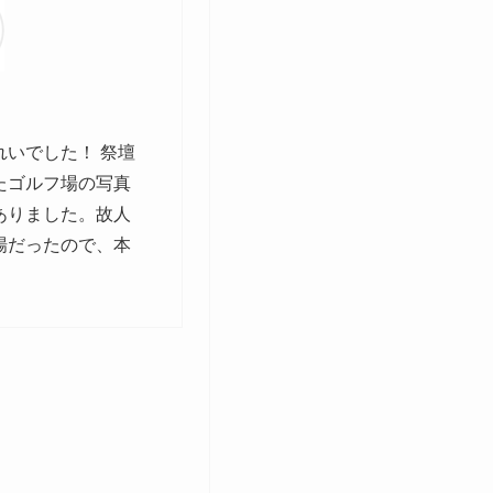
4.0
いでした！ 祭壇
義理の父の法事をいつもこちら
たゴルフ場の写真
儀場でやっています。義理の母
ありました。故人
が、夫の実家も私達夫婦の自宅
場だったので、本
夫は長男なので、義父の法事の
うことが多く、いつもお世話に
は平日は仕事で忙しいのですが
せの時間を持って下さいますし
回忌と毎回同じ担当者の方では
が、担当の方の対応もご丁寧で
法事と言うと、法事の後の会食
ですが、こちらの施設には、法
ますので、親族一同、人数が多