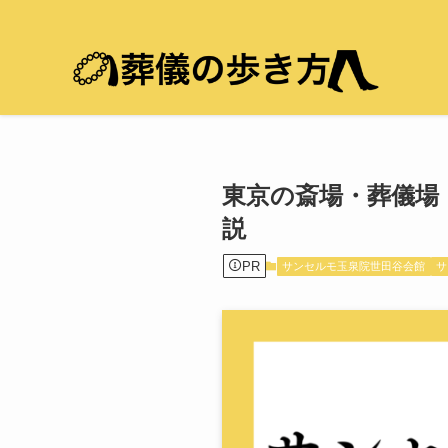
東京の斎場・葬儀場
説
PR
サンセルモ玉泉院世田谷会館
サ