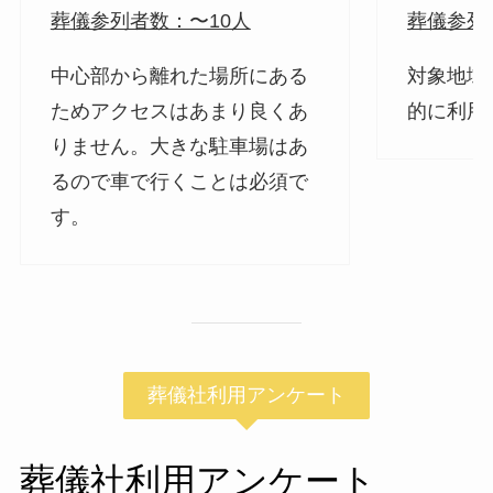
葬儀参列者数：〜10人
葬儀参列
中心部から離れた場所にある
対象地域
ためアクセスはあまり良くあ
的に利用
りません。大きな駐車場はあ
るので車で行くことは必須で
す。
葬儀社利用アンケート