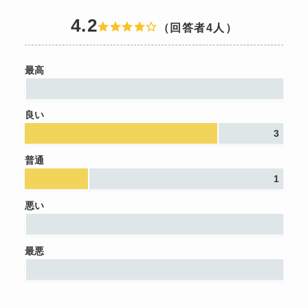
4.2
（回答者4人）
最高
良い
3
普通
1
悪い
最悪