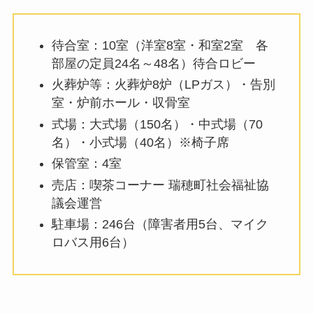
待合室：10室（洋室8室・和室2室 各
部屋の定員24名～48名）待合ロビー
火葬炉等：火葬炉8炉（LPガス）・告別
室・炉前ホール・収骨室
式場：大式場（150名）・中式場（70
名）・小式場（40名）※椅子席
保管室：4室
売店：喫茶コーナー 瑞穂町社会福祉協
議会運営
駐車場：246台（障害者用5台、マイク
ロバス用6台）