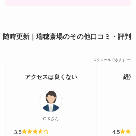
随時更新｜瑞穂斎場のその他口コミ・評判
スクロールできます
アクセスは良くない
経済
G.Kさん
3.5
4.5