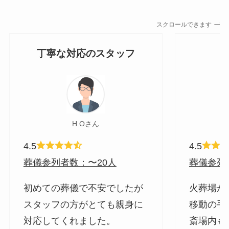
スクロールできます
丁寧な対応のスタッフ
H.Oさん
4.5
4.5
葬儀参列者数：〜20人
葬儀参列
初めての葬儀で不安でしたが
火葬場が
スタッフの方がとても親身に
移動の手
対応してくれました。
斎場内も