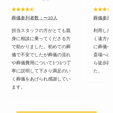
葬儀参列者数：〜10人
葬儀参列
担当スタッフの方がとても親
利用した
身に相談に乗ってくださる方
く遠方か
で助かりました。初めての葬
に葬儀へ
儀で不安でしたが葬儀の流れ
斎場への
や葬儀費用について1つ1つ丁
ら徒歩圏
寧に説明して下さり満足のい
た。
く葬儀をあげられ感謝してい
ます。