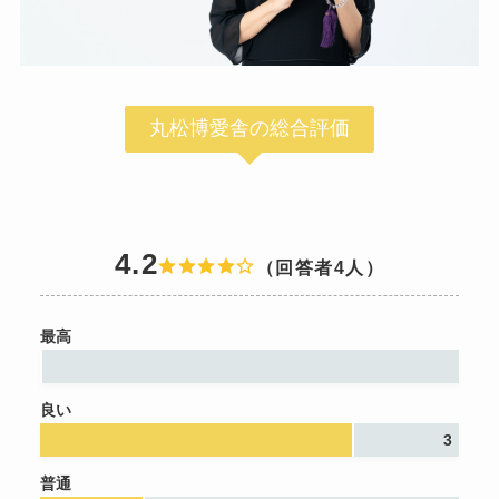
丸松博愛舎の総合評価
4.2
（回答者4人）
最高
良い
3
普通