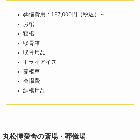
葬儀費用：187,000円（税込）～
お棺
寝棺
収骨箱
収骨用品
ドライアイス
霊柩車
会場費
納棺用品
丸松博愛舎の斎場・葬儀場