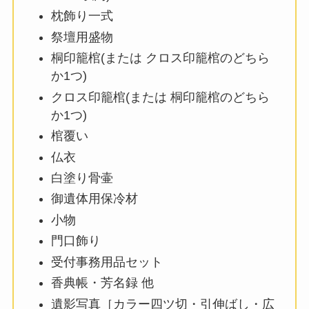
枕飾り一式
祭壇用盛物
桐印籠棺(または クロス印籠棺のどちら
か1つ)
クロス印籠棺(または 桐印籠棺のどちら
か1つ)
棺覆い
仏衣
白塗り骨壷
御遺体用保冷材
小物
門口飾り
受付事務用品セット
香典帳・芳名録 他
遺影写真［カラー四ツ切・引伸ばし・広