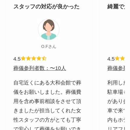
スタッフの対応が良かった
綺麗で大
O.Fさん
4.5
4.5
葬儀参列者数：〜10人
葬儀参列
自宅近くにある大和会館で葬
利用した
儀をお願いしました。葬儀費
駐車場も
用を含め事前相談をさせて頂
があり参
きましたが担当してくれた女
車で来て
性スタッフの方がとても丁寧
内もホテ
で安心して葬儀をお願いでき
リアフリ