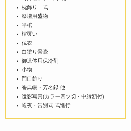
枕飾り一式
祭壇用盛物
平棺
棺覆い
仏衣
白塗り骨壷
御遺体用保冷剤
小物
門口飾り
香典帳・芳名録 他
遺影写真(カラー四ツ切・中縁額付)
通夜・告別式 式進行