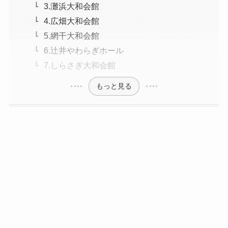
3.灘浜大和会館
4.広畑大和会館
5.網干大和会館
6.辻井やわらぎホール
7.しらさぎ大和会館
もっと見る