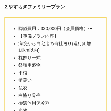
2.やすらぎファミリープラン
葬儀費用：330,000円（会員価格）〜
【葬儀プラン内容】
病院から自宅迄の当社送り(運行距離
10km以内)
枕飾り一式
祭壇用盛物
平棺
棺覆い
仏衣
白塗り骨壷
御遺体用保冷剤
小物