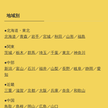
地域別
●北海道・東北
北海道
／
青森
／
岩手
／
宮城
／
秋田
／
山形
／
福島
●関東
茨城
／
栃木
／
群馬
／
埼玉
／
千葉
／
東京
／
神奈川
●中部
新潟
／
富山
／
石川
／
福井
／
山梨
／
長野
／
岐阜
／
静岡
／
愛
知
●近畿
三重
／
滋賀
／
京都
／
大阪
／
兵庫
／
奈良
／
和歌山
●中国
鳥取
／
島根
／
岡山
／
広島
／
山口