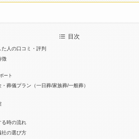
目次
した人の口コミ・評判
特徴
サポート
・葬儀プラン（一日葬/家族葬/一般葬）
館
する時の流れ
儀社の選び方