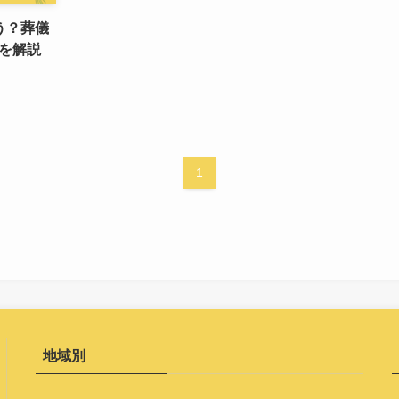
う？葬儀
を解説
1
地域別