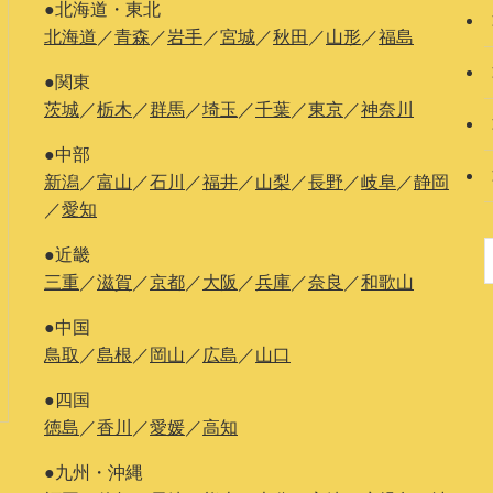
●北海道・東北
北海道
／
青森
／
岩手
／
宮城
／
秋田
／
山形
／
福島
●関東
茨城
／
栃木
／
群馬
／
埼玉
／
千葉
／
東京
／
神奈川
●中部
新潟
／
富山
／
石川
／
福井
／
山梨
／
長野
／
岐阜
／
静岡
／
愛知
●近畿
三重
／
滋賀
／
京都
／
大阪
／
兵庫
／
奈良
／
和歌山
●中国
鳥取
／
島根
／
岡山
／
広島
／
山口
●四国
徳島
／
香川
／
愛媛
／
高知
●九州・沖縄