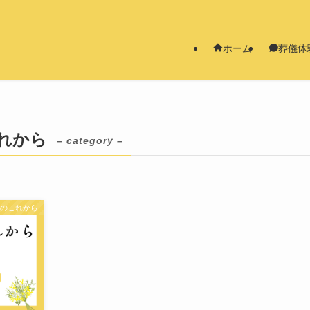
ホーム
葬儀体
れから
– category –
葬のこれから