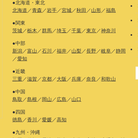
●北海道・東北
北海道
／
青森
／
岩手
／
宮城
／
秋田
／
山形
／
福島
●関東
茨城
／
栃木
／
群馬
／
埼玉
／
千葉
／
東京
／
神奈川
●中部
新潟
／
富山
／
石川
／
福井
／
山梨
／
長野
／
岐阜
／
静岡
／
愛知
●近畿
三重
／
滋賀
／
京都
／
大阪
／
兵庫
／
奈良
／
和歌山
●中国
鳥取
／
島根
／
岡山
／
広島
／
山口
●四国
徳島
／
香川
／
愛媛
／
高知
●九州・沖縄