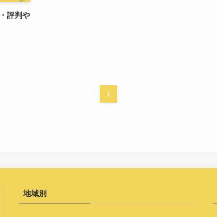
・評判や
1
地域別