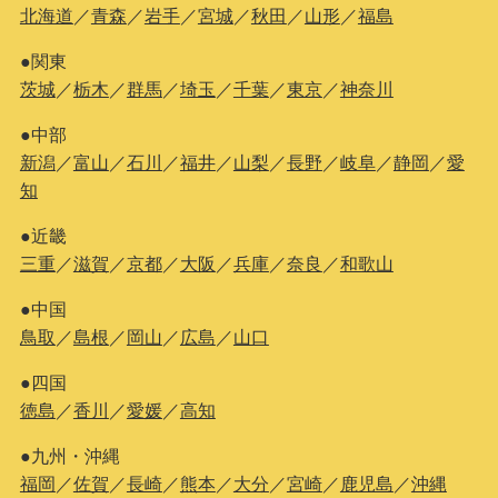
北海道
／
青森
／
岩手
／
宮城
／
秋田
／
山形
／
福島
●関東
茨城
／
栃木
／
群馬
／
埼玉
／
千葉
／
東京
／
神奈川
●中部
新潟
／
富山
／
石川
／
福井
／
山梨
／
長野
／
岐阜
／
静岡
／
愛
知
●近畿
三重
／
滋賀
／
京都
／
大阪
／
兵庫
／
奈良
／
和歌山
●中国
鳥取
／
島根
／
岡山
／
広島
／
山口
●四国
徳島
／
香川
／
愛媛
／
高知
●九州・沖縄
福岡
／
佐賀
／
長崎
／
熊本
／
大分
／
宮崎
／
鹿児島
／
沖縄