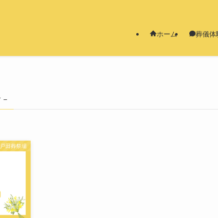
ホーム
葬儀体
 –
戸田葬祭場