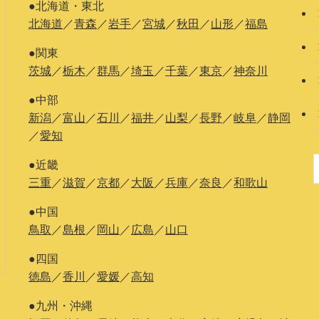
●北海道・東北
北海道
／
青森
／
岩手
／
宮城
／
秋田
／
山形
／
福島
●関東
茨城
／
栃木
／
群馬
／
埼玉
／
千葉
／
東京
／
神奈川
●中部
新潟
／
富山
／
石川
／
福井
／
山梨
／
長野
／
岐阜
／
静岡
／
愛知
●近畿
三重
／
滋賀
／
京都
／
大阪
／
兵庫
／
奈良
／
和歌山
●中国
鳥取
／
島根
／
岡山
／
広島
／
山口
●四国
徳島
／
香川
／
愛媛
／
高知
●九州・沖縄