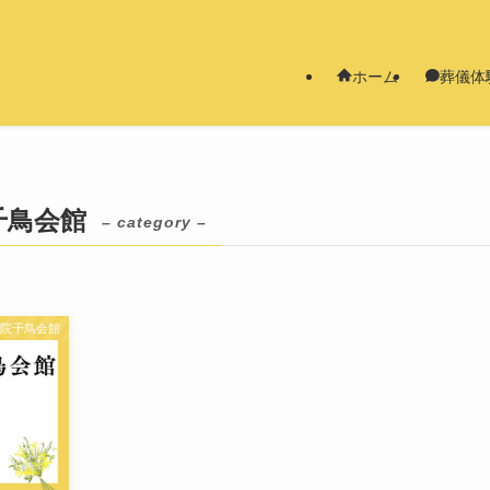
ホーム
葬儀体
千鳥会館
– category –
泉院千鳥会館