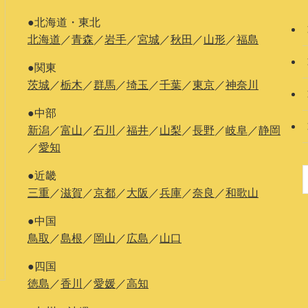
●北海道・東北
北海道
／
青森
／
岩手
／
宮城
／
秋田
／
山形
／
福島
●関東
茨城
／
栃木
／
群馬
／
埼玉
／
千葉
／
東京
／
神奈川
●中部
新潟
／
富山
／
石川
／
福井
／
山梨
／
長野
／
岐阜
／
静岡
／
愛知
●近畿
三重
／
滋賀
／
京都
／
大阪
／
兵庫
／
奈良
／
和歌山
●中国
鳥取
／
島根
／
岡山
／
広島
／
山口
●四国
徳島
／
香川
／
愛媛
／
高知